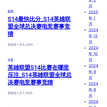
月
新闻
2025
S14最快比分_S14英雄联
年 1
月
盟全球总决赛电竞赛事竞
2024
猜
年 12
月
雷竞技
·
1 月 9, 2025
2024
年 10
月
文章
2024
英雄联盟S14比赛在哪里
年 9
压注_S14英雄联盟全球总
月
决赛电竞赛事竞猜
2024
年 8
雷竞技
·
1 月 7, 2025
月
2024