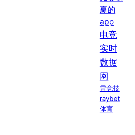
赢的
app
电竞
实时
数据
网
雷竞技
raybet
体育