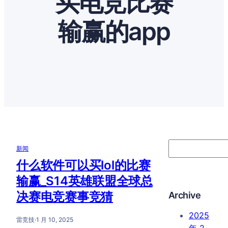
买电竞比赛
输赢的app
S
新闻
e
什么软件可以买lol的比赛
a
输赢_S14英雄联盟全球总
r
决赛电竞赛事竞猜
Archive
c
h
2025
雷竞技
·
1 月 10, 2025
年 2