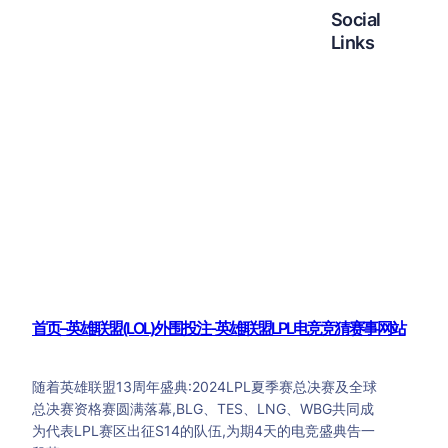
Social
Links
Facebook
Twitter
LinkedIn
Instagram
首页–英雄联盟(LOL)外围投注-英雄联盟LPL电竞竞猜赛事网站
随着英雄联盟13周年盛典:2024LPL夏季赛总决赛及全球
总决赛资格赛圆满落幕,BLG、TES、LNG、WBG共同成
为代表LPL赛区出征S14的队伍,为期4天的电竞盛典告一