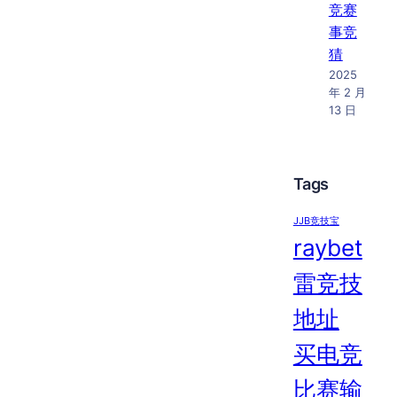
竞赛
事竞
猜
2025
年 2 月
13 日
Tags
JJB竞技宝
raybet
雷竞技
地址
买电竞
比赛输