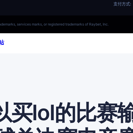
站
买lol的比赛输