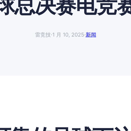
球总决赛电竞
雷竞技
·
1 月 10, 2025
·
新闻