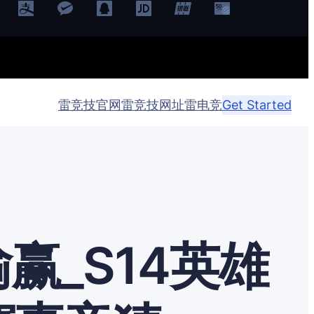
雷竞技官网
雷竞技网址
雷电竞
Get Started
赢_S14英雄