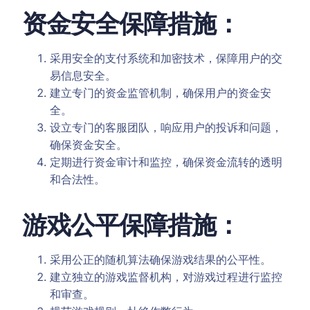
资金安全保障措施：
采用安全的支付系统和加密技术，保障用户的交
易信息安全。
建立专门的资金监管机制，确保用户的资金安
全。
设立专门的客服团队，响应用户的投诉和问题，
确保资金安全。
定期进行资金审计和监控，确保资金流转的透明
和合法性。
游戏公平保障措施：
采用公正的随机算法确保游戏结果的公平性。
建立独立的游戏监督机构，对游戏过程进行监控
和审查。