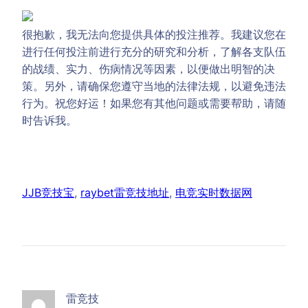
很抱歉，我无法向您提供具体的投注推荐。我建议您在
进行任何投注前进行充分的研究和分析，了解各支队伍
的战绩、实力、伤病情况等因素，以便做出明智的决
策。另外，请确保您遵守当地的法律法规，以避免违法
行为。祝您好运！如果您有其他问题或需要帮助，请随
时告诉我。
JJB竞技宝
, 
raybet雷竞技地址
, 
电竞实时数据网
雷竞技