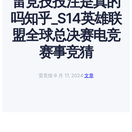
雷竞技投注是真的
吗知乎_S14英雄联
盟全球总决赛电竞
赛事竞猜
雷竞技
·
9 月 17, 2024
·
文章