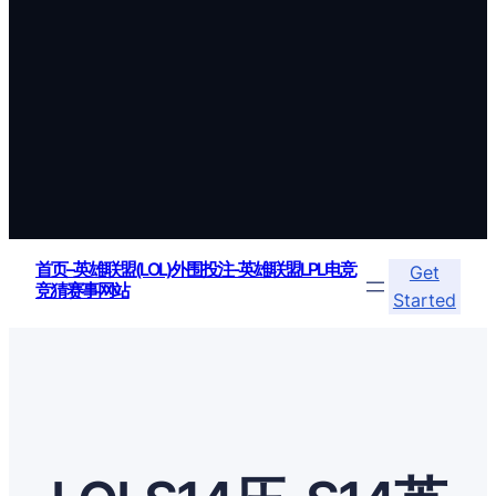
首页–英雄联盟(LOL)外围投注-英雄联盟LPL电竞
Get
竞猜赛事网站
Started