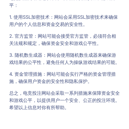
平：
1. 使用SSL加密技术：网站会采用SSL加密技术来确保
用户的个人信息和资金交易的安全性。
2. 官方监管：网站可能会接受官方监管，必须符合相
关法规和规定，确保资金安全和游戏公平性。
3. 随机数生成器：网站会使用随机数生成器来确保游
戏结果的公平性，避免任何人为操纵游戏结果的可能。
4. 资金管理措施：网站可能会实行严格的资金管理措
施，确保用户资金的安全性和隐私保护。
总之，电竞投注网站会采取一系列措施来保障资金安全
和游戏公平，以提供用户一个安全、公正的投注环境。
希望以上信息对你有所帮助。