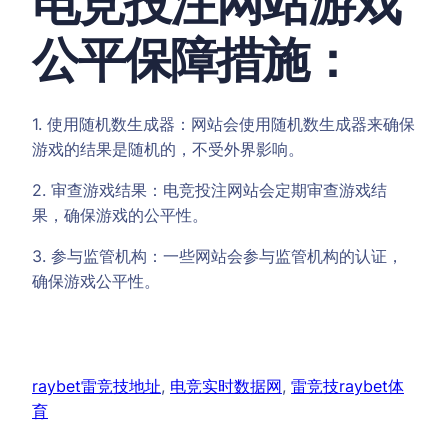
电竞投注网站游戏
公平保障措施：
1. 使用随机数生成器：网站会使用随机数生成器来确保
游戏的结果是随机的，不受外界影响。
2. 审查游戏结果：电竞投注网站会定期审查游戏结
果，确保游戏的公平性。
3. 参与监管机构：一些网站会参与监管机构的认证，
确保游戏公平性。
raybet雷竞技地址
, 
电竞实时数据网
, 
雷竞技raybet体
育