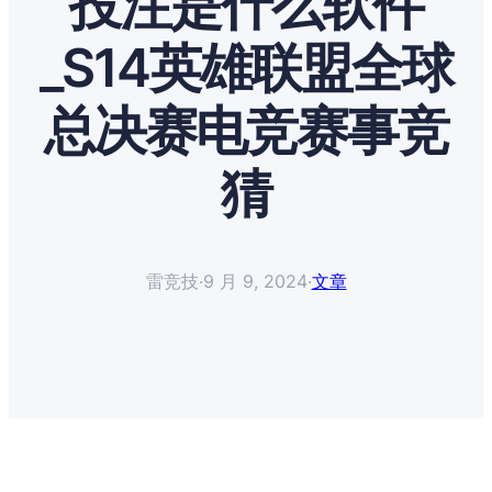
投注是什么软件
_S14英雄联盟全球
总决赛电竞赛事竞
猜
雷竞技
·
9 月 9, 2024
·
文章