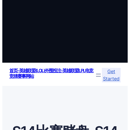
首页–英雄联盟(LOL)外围投注-英雄联盟LPL电竞
Get
竞猜赛事网站
Started