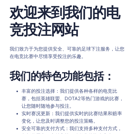
欢迎来到我们的电
竞投注网站
我们致力于为您提供安全、可靠的足球下注服务，让您
在电竞比赛中尽情享受投注的乐趣。
我们的特色功能包括：
丰富的投注选择：我们提供各种各样的电竞比
赛，包括英雄联盟、DOTA2等热门游戏的比赛，
让您随时随地参与投注。
实时赛况更新：我们提供实时的比赛结果和赔率
变化，让您及时调整您的投注策略。
安全可靠的支付方式：我们支持多种支付方式，