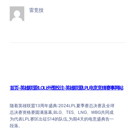
雷竞技
首页–英雄联盟(LOL)外围投注-英雄联盟LPL电竞竞猜赛事网站
随着英雄联盟13周年盛典:2024LPL夏季赛总决赛及全球
总决赛资格赛圆满落幕,BLG、TES、LNG、WBG共同成
为代表LPL赛区出征S14的队伍,为期4天的电竞盛典告一
段落。