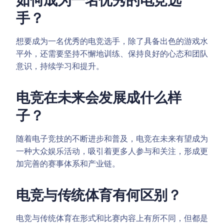
手？
想要成为一名优秀的电竞选手，除了具备出色的游戏水
平外，还需要坚持不懈地训练、保持良好的心态和团队
意识，持续学习和提升。
电竞在未来会发展成什么样
子？
随着电子竞技的不断进步和普及，电竞在未来有望成为
一种大众娱乐活动，吸引着更多人参与和关注，形成更
加完善的赛事体系和产业链。
电竞与传统体育有何区别？
电竞与传统体育在形式和比赛内容上有所不同，但都是