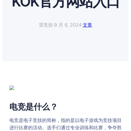
KOK官方网站入口
雷竞技
·
9 月 6, 2024
·
文章
电竞是什么？
电竞是电子竞技的简称，指的是以电子游戏为竞技项目
进行比赛的活动。选手们通过专业训练和比赛，争夺胜