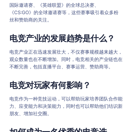
国际邀请赛、《英雄联盟》的全球总决赛、
《CS:GO》的全球邀请赛等，这些赛事吸引着众多粉
丝和赞助商的关注。
电竞产业的发展趋势是什么？
电竞产业正在迅速发展壮大，不仅赛事规模越来越大，
观众数量也在不断增加。同时，电竞相关的产业链也在
不断完善，包括直播平台、赛事运营、赞助商等。
电竞对玩家有何影响？
电竞作为一种竞技运动，可以帮助玩家培养团队合作能
力、应变能力和决策能力，同时也可以帮助他们结识新
朋友、增加社交圈。
如何成为一名优秀的电竞选