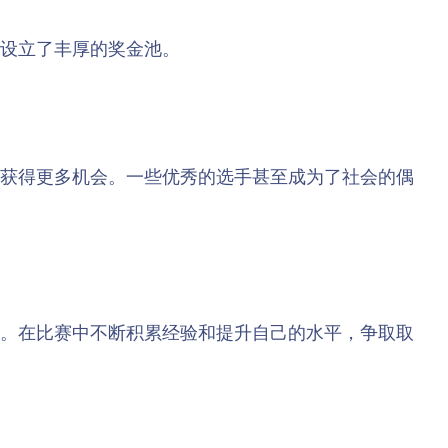
设立了丰厚的奖金池。
获得更多机会。一些优秀的选手甚至成为了社会的偶
。在比赛中不断积累经验和提升自己的水平，争取取