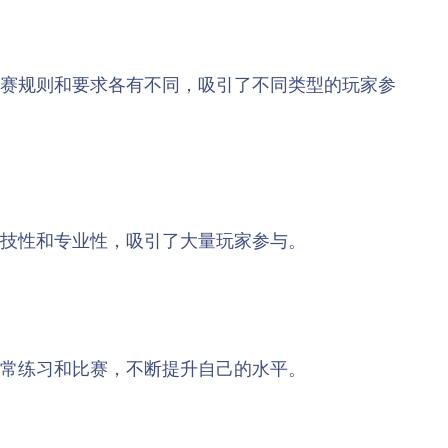
赛规则和要求各有不同，吸引了不同类型的玩家参
技性和专业性，吸引了大量玩家参与。
常练习和比赛，不断提升自己的水平。