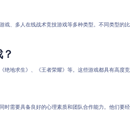
游戏、多人在线战术竞技游戏等多种类型。不同类型的比
戏？
《绝地求生》、《王者荣耀》等。这些游戏都具有高度竞
同时需要具备良好的心理素质和团队合作能力。他们要经