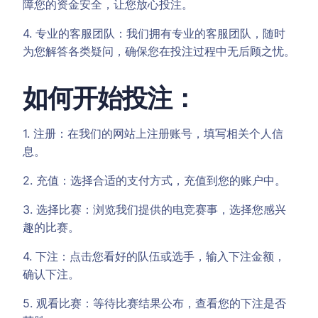
障您的资金安全，让您放心投注。
4. 专业的客服团队：我们拥有专业的客服团队，随时
为您解答各类疑问，确保您在投注过程中无后顾之忧。
如何开始投注：
1. 注册：在我们的网站上注册账号，填写相关个人信
息。
2. 充值：选择合适的支付方式，充值到您的账户中。
3. 选择比赛：浏览我们提供的电竞赛事，选择您感兴
趣的比赛。
4. 下注：点击您看好的队伍或选手，输入下注金额，
确认下注。
5. 观看比赛：等待比赛结果公布，查看您的下注是否