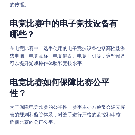
的传播。
电竞比赛中的电子竞技设备有
哪些？
在电竞比赛中，选手使用的电子竞技设备包括高性能游
戏电脑、电竞鼠标、电竞键盘、电竞耳机等，这些设备
可以提升游戏操作体验和竞技水平。
电竞比赛如何保障比赛公平
性？
为了保障电竞比赛的公平性，赛事主办方通常会建立完
善的规则和监管体系，对选手进行严格的监控和审核，
确保比赛的公正公平。