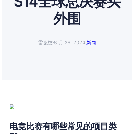
S14全球总决赛买
外围
雷竞技
·
8 月 29, 2024
·
新闻
电竞比赛有哪些常见的项目类