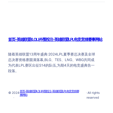
首页–英雄联盟(LOL)外围投注-英雄联盟LPL电竞竞猜赛事网站
随着英雄联盟13周年盛典:2024LPL夏季赛总决赛及全球
总决赛资格赛圆满落幕,BLG、TES、LNG、WBG共同成
为代表LPL赛区出征S14的队伍,为期4天的电竞盛典告一
段落。
首页–英雄联盟(LOL)外围投注-英雄联盟LPL电竞竞猜赛
© 2024
· All rights
事网站
·
reserved