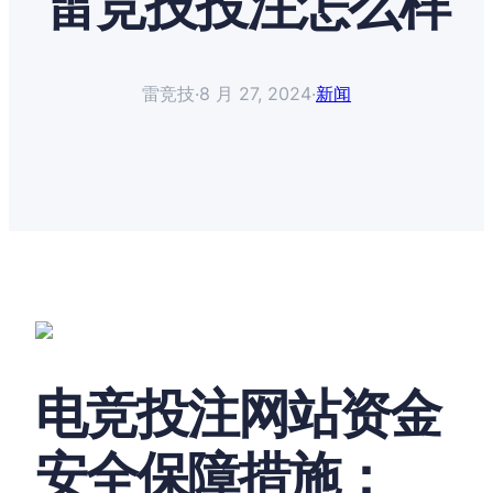
雷竞技投注怎么样
雷竞技
·
8 月 27, 2024
·
新闻
电竞投注网站资金
安全保障措施：