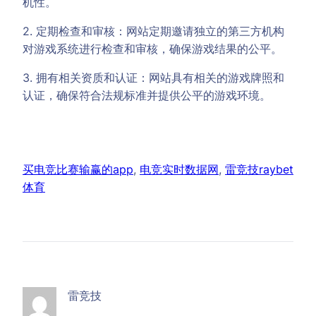
机性。
2. 定期检查和审核：网站定期邀请独立的第三方机构
对游戏系统进行检查和审核，确保游戏结果的公平。
3. 拥有相关资质和认证：网站具有相关的游戏牌照和
认证，确保符合法规标准并提供公平的游戏环境。
买电竞比赛输赢的app
, 
电竞实时数据网
, 
雷竞技raybet
体育
雷竞技