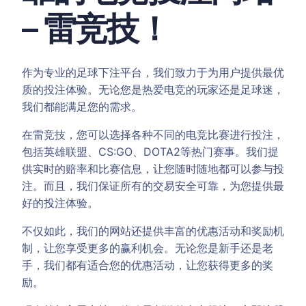
– 雷竞技！
作为专业的足球下注平台，我们致力于为用户提供最优
质的投注体验。无论您是热爱电竞的玩家还是足球迷，
我们都能满足您的需求。
在雷竞技，您可以选择各种不同的电竞比赛进行投注，
包括英雄联盟、CS:GO、DOTA2等热门赛事。我们提
供实时的赔率和比赛信息，让您随时随地都可以参与投
注。而且，我们保证所有的交易安全可靠，为您提供最
好的投注体验。
不仅如此，我们的网站还提供丰富的优惠活动和奖励机
制，让您享受更多的赢利机会。无论您是新手还是老
手，我们都有适合您的优惠活动，让您获得更多的奖
励。