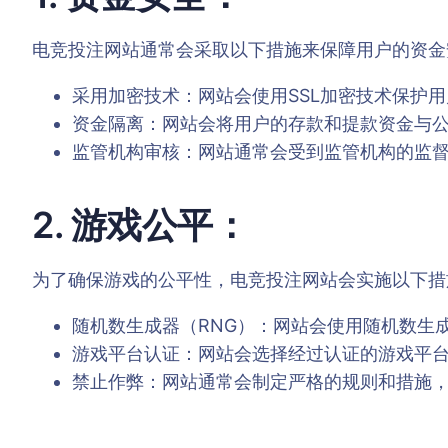
电竞投注网站通常会采取以下措施来保障用户的资金
采用加密技术：网站会使用SSL加密技术保护
资金隔离：网站会将用户的存款和提款资金与
监管机构审核：网站通常会受到监管机构的监
2. 游戏公平：
为了确保游戏的公平性，电竞投注网站会实施以下措
随机数生成器（RNG）：网站会使用随机数生
游戏平台认证：网站会选择经过认证的游戏平
禁止作弊：网站通常会制定严格的规则和措施