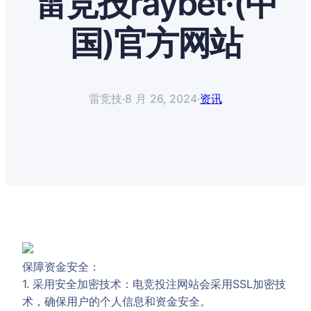
雷竞技raybet·(中
国)官方网站
雷竞技
·
8 月 26, 2024
·
资讯
保障资金安全：
1. 采用安全加密技术：电竞投注网站会采用SSL加密技
术，确保用户的个人信息和资金安全。