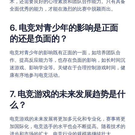
术，还需要良好的心理素质和团队合作能力。只有具备
全面优秀的能力，才能在激烈的比赛中脱颖而出。
6. 电竞对青少年的影响是正面
的还是负面的？
电竞对青少年的影响既有正面的一面，如培养团队合
作、提高反应能力等，也存在负面的影响，如长时间沉
迷游戏、影响学业等。关键在于合理控制游戏时间，健
康有序地参与电竞活动。
7. 电竞游戏的未来发展趋势是什
么？
电竞游戏的未来发展将更加多元化和专业化，赛事将更
加国际化，电竞选手的水平也会不断提高。随着技术的
进步和市场的扩大，电竞行业的规模将继续壮大。