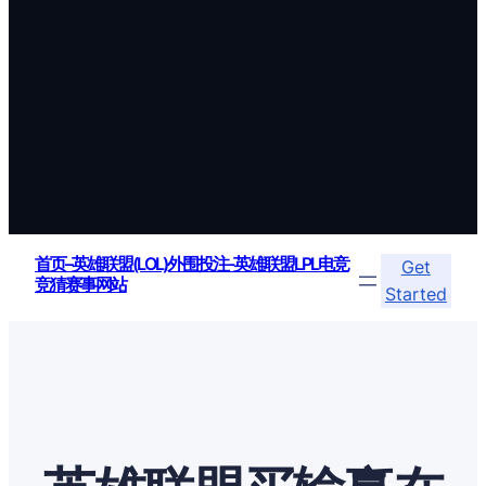
首页–英雄联盟(LOL)外围投注-英雄联盟LPL电竞
Get
竞猜赛事网站
Started