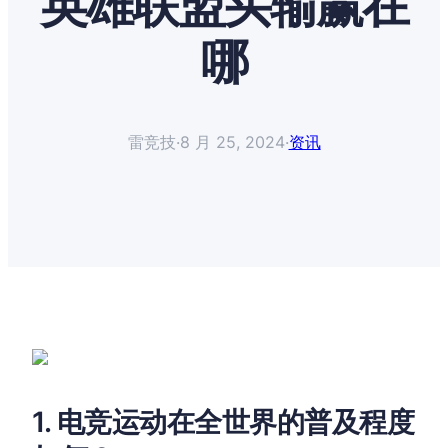
英雄联盟买输赢在
哪
雷竞技
·
8 月 25, 2024
·
资讯
1. 电竞运动在全世界的普及程度