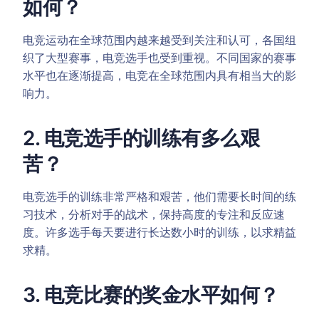
如何？
电竞运动在全球范围内越来越受到关注和认可，各国组
织了大型赛事，电竞选手也受到重视。不同国家的赛事
水平也在逐渐提高，电竞在全球范围内具有相当大的影
响力。
2. 电竞选手的训练有多么艰
苦？
电竞选手的训练非常严格和艰苦，他们需要长时间的练
习技术，分析对手的战术，保持高度的专注和反应速
度。许多选手每天要进行长达数小时的训练，以求精益
求精。
3. 电竞比赛的奖金水平如何？