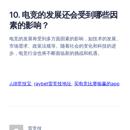
10. 电竞的发展还会受到哪些因
素的影响？
电竞的发展将受到多方面因素的影响，如技术的发展、
市场需求、政策法规等。随着社会的变化和科技的进
步，电竞行业也将不断面临新的挑战和机遇。
JJB竞技宝
, 
raybet雷竞技地址
, 
买电竞比赛输赢的app
雷竞技