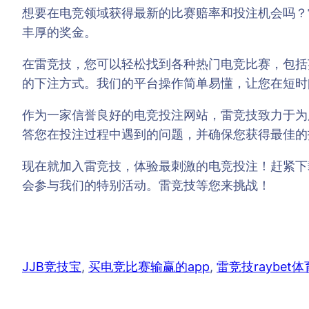
想要在电竞领域获得最新的比赛赔率和投注机会吗？
丰厚的奖金。
在雷竞技，您可以轻松找到各种热门电竞比赛，包括英
的下注方式。我们的平台操作简单易懂，让您在短时
作为一家信誉良好的电竞投注网站，雷竞技致力于为
答您在投注过程中遇到的问题，并确保您获得最佳的
现在就加入雷竞技，体验最刺激的电竞投注！赶紧下
会参与我们的特别活动。雷竞技等您来挑战！
JJB竞技宝
, 
买电竞比赛输赢的app
, 
雷竞技raybet体