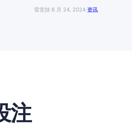
雷竞技
·
8 月 24, 2024
·
资讯
投注