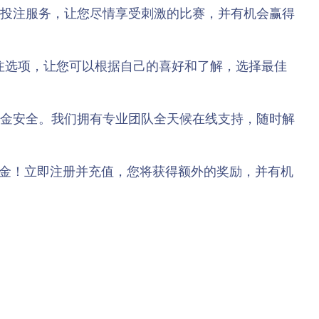
投注服务，让您尽情享受刺激的比赛，并有机会赢得
投注选项，让您可以根据自己的喜好和了解，选择最佳
金安全。我们拥有专业团队全天候在线支持，随时解
奖金！立即注册并充值，您将获得额外的奖励，并有机