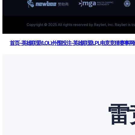
首页–英雄联盟(LOL)外围投注-英雄联盟LPL电竞竞猜赛事网
雷