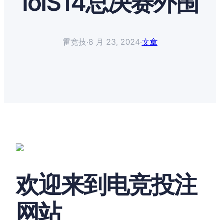
lolS14总决赛外围
雷竞技
·
8 月 23, 2024
·
文章
欢迎来到电竞投注
网站