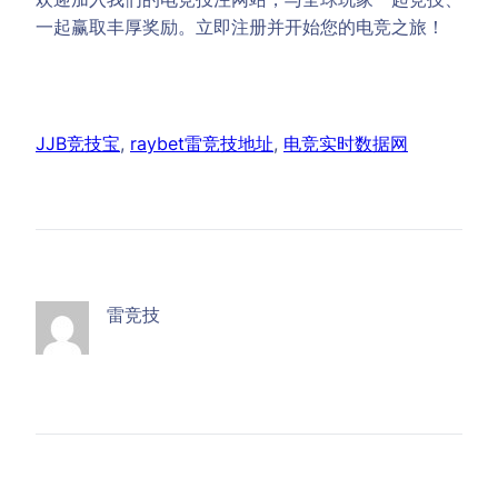
一起赢取丰厚奖励。立即注册并开始您的电竞之旅！
JJB竞技宝
, 
raybet雷竞技地址
, 
电竞实时数据网
雷竞技