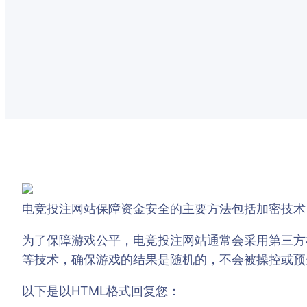
电竞投注网站保障资金安全的主要方法包括加密技术
为了保障游戏公平，电竞投注网站通常会采用第三方
等技术，确保游戏的结果是随机的，不会被操控或预
以下是以HTML格式回复您：