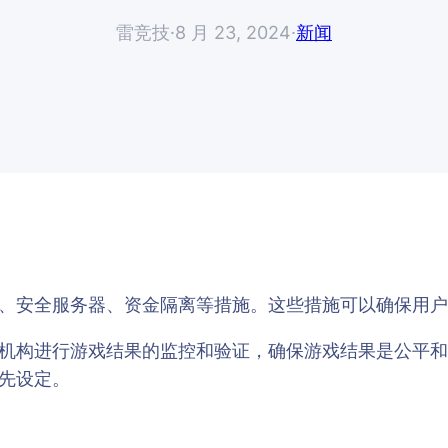
雷竞技
·
8 月 23, 2024
·
新闻
、安全服务器、资金隔离等措施。这些措施可以确保用户
机构进行游戏结果的监控和验证，确保游戏结果是公平和
先设定。