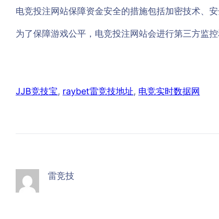
电竞投注网站保障资金安全的措施包括加密技术、安
为了保障游戏公平，电竞投注网站会进行第三方监控
JJB竞技宝
, 
raybet雷竞技地址
, 
电竞实时数据网
雷竞技