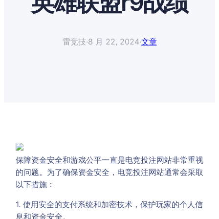
英雄联盟r9战绩
雷竞技
·
8 月 22, 2024
·
文章
保障资金安全和游戏公平一直是电竞投注网站非常重视
的问题。为了确保资金安全，电竞投注网站通常会采取
以下措施：
1. 使用安全的支付系统和加密技术，保护玩家的个人信
息和资金安全。