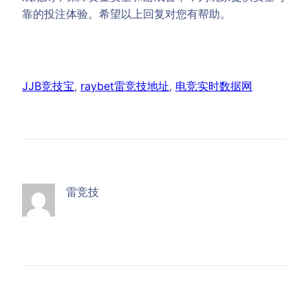
靠的投注体验。希望以上回复对您有帮助。
JJB竞技宝
, 
raybet雷竞技地址
, 
电竞实时数据网
雷竞技