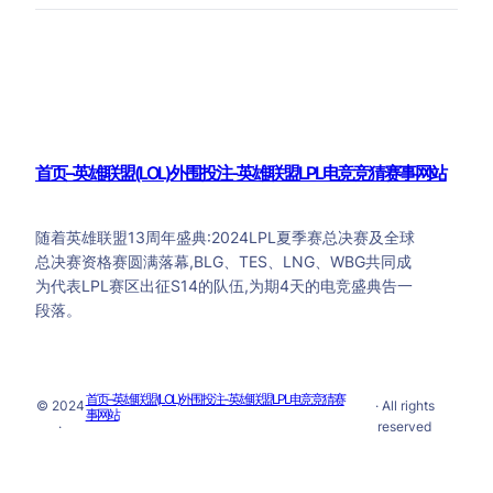
首页–英雄联盟(LOL)外围投注-英雄联盟LPL电竞竞猜赛事网站
随着英雄联盟13周年盛典:2024LPL夏季赛总决赛及全球
总决赛资格赛圆满落幕,BLG、TES、LNG、WBG共同成
为代表LPL赛区出征S14的队伍,为期4天的电竞盛典告一
段落。
首页–英雄联盟(LOL)外围投注-英雄联盟LPL电竞竞猜赛
© 2024
· All rights
事网站
·
reserved