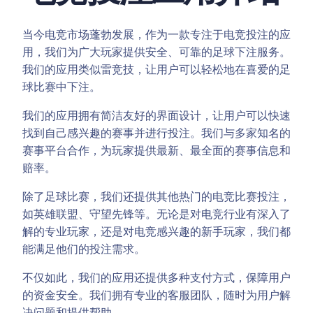
当今电竞市场蓬勃发展，作为一款专注于电竞投注的应
用，我们为广大玩家提供安全、可靠的足球下注服务。
我们的应用类似雷竞技，让用户可以轻松地在喜爱的足
球比赛中下注。
我们的应用拥有简洁友好的界面设计，让用户可以快速
找到自己感兴趣的赛事并进行投注。我们与多家知名的
赛事平台合作，为玩家提供最新、最全面的赛事信息和
赔率。
除了足球比赛，我们还提供其他热门的电竞比赛投注，
如英雄联盟、守望先锋等。无论是对电竞行业有深入了
解的专业玩家，还是对电竞感兴趣的新手玩家，我们都
能满足他们的投注需求。
不仅如此，我们的应用还提供多种支付方式，保障用户
的资金安全。我们拥有专业的客服团队，随时为用户解
决问题和提供帮助。