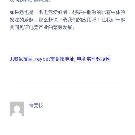
如果您也是一名电竞爱好者，想要在刺激的比赛中体验
投注的乐趣，那么赶快下载我们的应用吧！让我们一起
共同见证电竞产业的繁荣发展。
JJB竞技宝
, 
raybet雷竞技地址
, 
电竞实时数据网
雷竞技