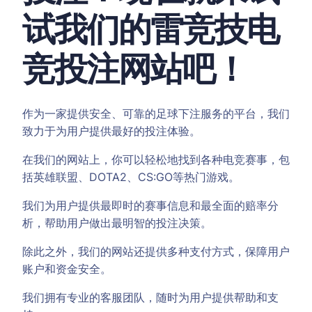
试我们的雷竞技电
竞投注网站吧！
作为一家提供安全、可靠的足球下注服务的平台，我们
致力于为用户提供最好的投注体验。
在我们的网站上，你可以轻松地找到各种电竞赛事，包
括英雄联盟、DOTA2、CS:GO等热门游戏。
我们为用户提供最即时的赛事信息和最全面的赔率分
析，帮助用户做出最明智的投注决策。
除此之外，我们的网站还提供多种支付方式，保障用户
账户和资金安全。
我们拥有专业的客服团队，随时为用户提供帮助和支