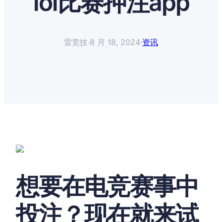
lol比赛押注app
雷竞技
·
8 月 18, 2024
·
资讯
想要在电竞赛事中
投注？现在就来试