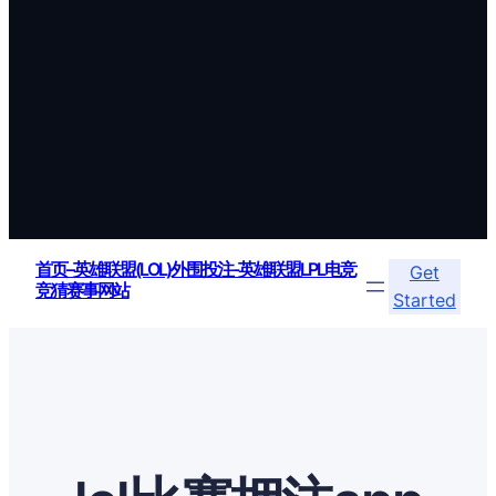
首页–英雄联盟(LOL)外围投注-英雄联盟LPL电竞
Get
竞猜赛事网站
Started