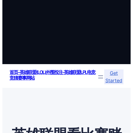
首页–英雄联盟(LOL)外围投注-英雄联盟LPL电竞
Get
竞猜赛事网站
Started