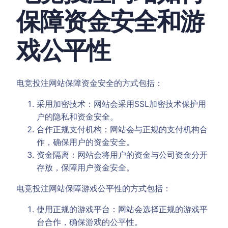
保障资金安全和游
戏公平性
电竞投注网站保障资金安全的方式包括：
采用加密技术：网站会采用SSL加密技术保护用
户的隐私和资金安全。
合作正规支付机构：网站会与正规的支付机构合
作，确保用户的资金安全。
资金隔离：网站会将用户的资金与公司资金分开
存放，保障用户资金安全。
电竞投注网站保障游戏公平性的方式包括：
使用正规的游戏平台：网站会选择正规的游戏平
台合作，确保游戏的公平性。