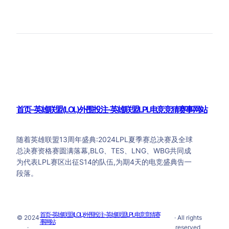
首页–英雄联盟(LOL)外围投注-英雄联盟LPL电竞竞猜赛事网站
随着英雄联盟13周年盛典:2024LPL夏季赛总决赛及全球
总决赛资格赛圆满落幕,BLG、TES、LNG、WBG共同成
为代表LPL赛区出征S14的队伍,为期4天的电竞盛典告一
段落。
首页–英雄联盟(LOL)外围投注-英雄联盟LPL电竞竞猜赛
© 2024
· All rights
事网站
·
reserved