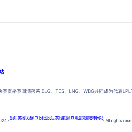
站
决赛资格赛圆满落幕,BLG、TES、LNG、WBG共同成为代表L
首页–英雄联盟(LOL)外围投注-英雄联盟LPL电竞竞猜赛事网站
024 ·
· All rights res