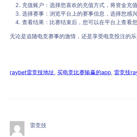
充值账户：选择您喜欢的充值方式，将资金充
选择赛事：浏览平台上的赛事信息，选择您感
查看结果：比赛结束后，您可以在平台上查看
无论是追随电竞赛事的激情，还是享受电竞投注的乐
raybet雷竞技地址
, 
买电竞比赛输赢的app
, 
雷竞技ra
雷竞技