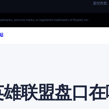
站
英雄联盟盘口在