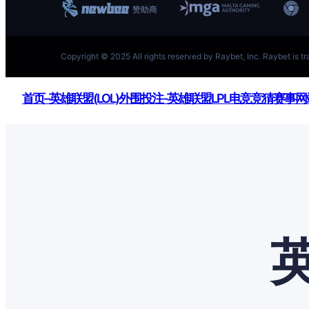
首页–英雄联盟(LOL)外围投注-英雄联盟LPL电竞竞猜赛事网