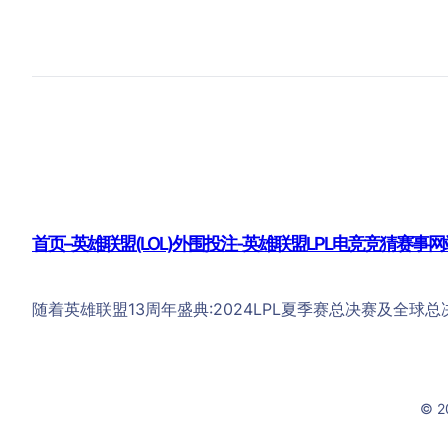
首页–英雄联盟(LOL)外围投注-英雄联盟LPL电竞竞猜赛事网
随着英雄联盟13周年盛典:2024LPL夏季赛总决赛及全球总
© 2