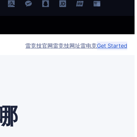
雷竞技官网
雷竞技网址
雷电竞
Get Started
哪