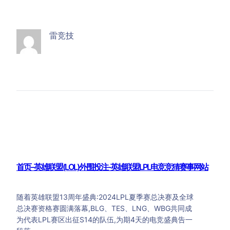
雷竞技
首页–英雄联盟(LOL)外围投注-英雄联盟LPL电竞竞猜赛事网站
随着英雄联盟13周年盛典:2024LPL夏季赛总决赛及全球
总决赛资格赛圆满落幕,BLG、TES、LNG、WBG共同成
为代表LPL赛区出征S14的队伍,为期4天的电竞盛典告一