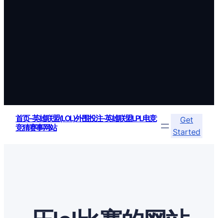
首页–英雄联盟(LOL)外围投注-英雄联盟LPL电竞
Get
竞猜赛事网站
Started