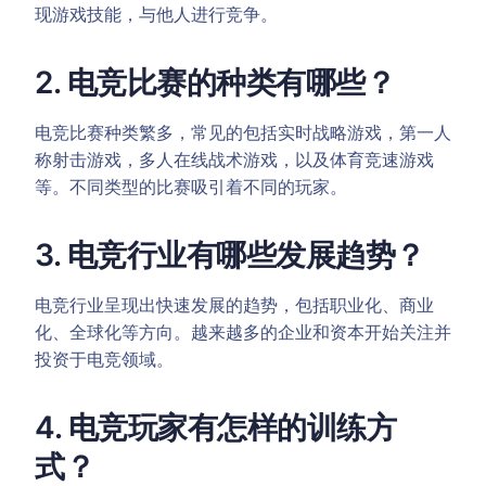
现游戏技能，与他人进行竞争。
2. 电竞比赛的种类有哪些？
电竞比赛种类繁多，常见的包括实时战略游戏，第一人
称射击游戏，多人在线战术游戏，以及体育竞速游戏
等。不同类型的比赛吸引着不同的玩家。
3. 电竞行业有哪些发展趋势？
电竞行业呈现出快速发展的趋势，包括职业化、商业
化、全球化等方向。越来越多的企业和资本开始关注并
投资于电竞领域。
4. 电竞玩家有怎样的训练方
式？