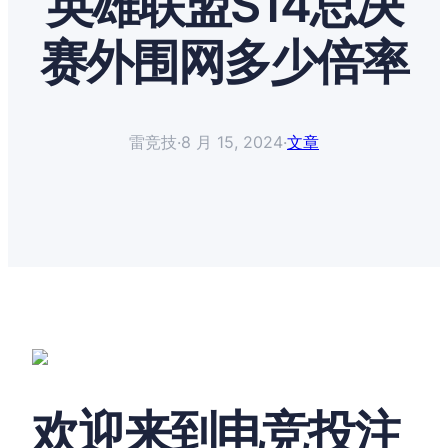
英雄联盟S14总决
赛外围网多少倍率
雷竞技
·
8 月 15, 2024
·
文章
欢迎来到电竞投注