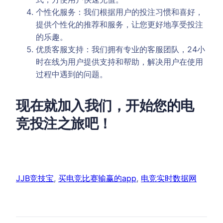
个性化服务：我们根据用户的投注习惯和喜好，
提供个性化的推荐和服务，让您更好地享受投注
的乐趣。
优质客服支持：我们拥有专业的客服团队，24小
时在线为用户提供支持和帮助，解决用户在使用
过程中遇到的问题。
现在就加入我们，开始您的电
竞投注之旅吧！
JJB竞技宝
, 
买电竞比赛输赢的app
, 
电竞实时数据网