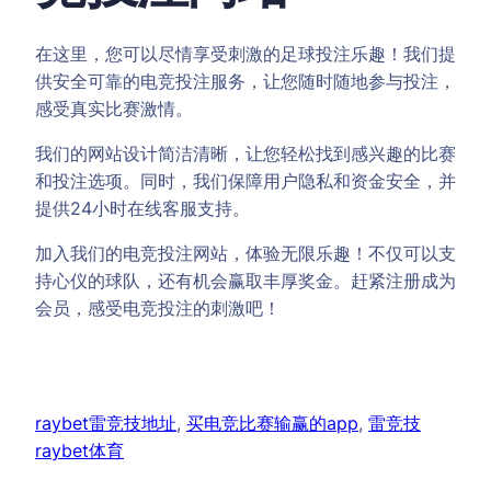
在这里，您可以尽情享受刺激的足球投注乐趣！我们提
供安全可靠的电竞投注服务，让您随时随地参与投注，
感受真实比赛激情。
我们的网站设计简洁清晰，让您轻松找到感兴趣的比赛
和投注选项。同时，我们保障用户隐私和资金安全，并
提供24小时在线客服支持。
加入我们的电竞投注网站，体验无限乐趣！不仅可以支
持心仪的球队，还有机会赢取丰厚奖金。赶紧注册成为
会员，感受电竞投注的刺激吧！
raybet雷竞技地址
, 
买电竞比赛输赢的app
, 
雷竞技
raybet体育