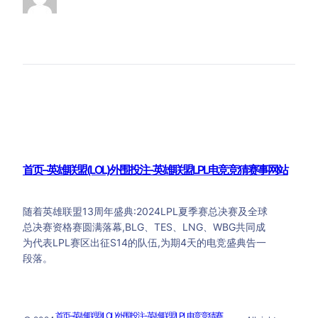
首页–英雄联盟(LOL)外围投注-英雄联盟LPL电竞竞猜赛事网站
随着英雄联盟13周年盛典:2024LPL夏季赛总决赛及全球
总决赛资格赛圆满落幕,BLG、TES、LNG、WBG共同成
为代表LPL赛区出征S14的队伍,为期4天的电竞盛典告一
段落。
首页–英雄联盟(LOL)外围投注-英雄联盟LPL电竞竞猜赛