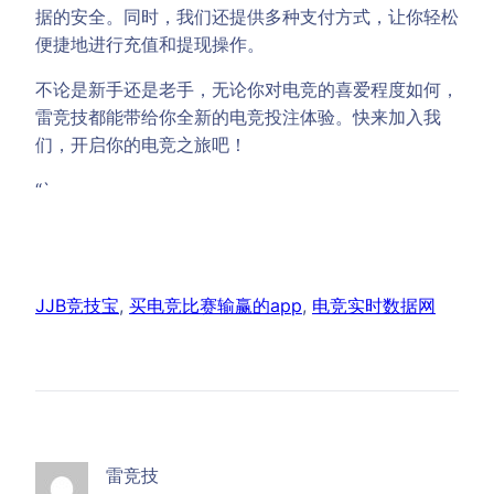
据的安全。同时，我们还提供多种支付方式，让你轻松
便捷地进行充值和提现操作。
不论是新手还是老手，无论你对电竞的喜爱程度如何，
雷竞技都能带给你全新的电竞投注体验。快来加入我
们，开启你的电竞之旅吧！
“`
JJB竞技宝
, 
买电竞比赛输赢的app
, 
电竞实时数据网
雷竞技