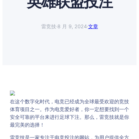
英雄联盟投注
雷竞技
·
8 月 9, 2024
·
文章
在这个数字化时代，电竞已经成为全球最受欢迎的竞技
体育项目之一。作为电竞爱好者，你一定想要找到一个
安全可靠的平台来进行足球下注。那么，雷竞技就是你
最完美的选择！
雷竞技是一家专注于电竞投注的网站，为用户提供全方