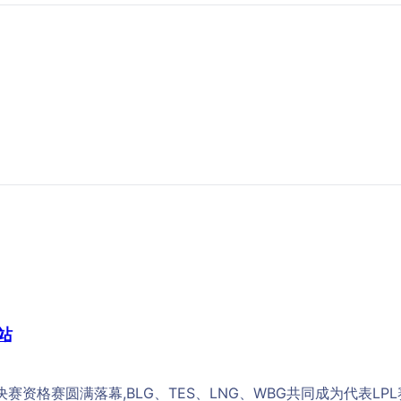
站
决赛资格赛圆满落幕,BLG、TES、LNG、WBG共同成为代表L