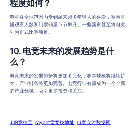
程度如何？
电竞在全球范围内受到越来越多年轻人的喜爱，赛事直
播观看人数和门票销量节节攀升。一些国家甚至将电竞
列为正式比赛项目。
10. 电竞未来的发展趋势是什
么？
电竞未来的发展趋势将更加多元化，赛事规模将继续扩
大，产业链条将更加完善。电竞行业有望成为一个全新
的产业领域，吸引更多投资和关注。
JJB竞技宝
, 
raybet雷竞技地址
, 
电竞实时数据网