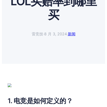
LOL买赔率到哪里
买
雷竞技
·
8 月 3, 2024
·
新闻
1. 电竞是如何定义的？