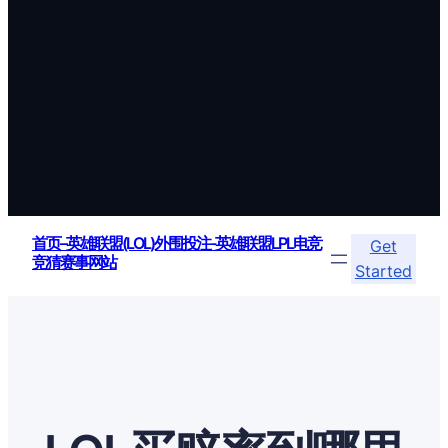
首页–英雄联盟(LOL)外围投注-英雄联盟LPL电竞
Get
竞猜赛事网站
Started