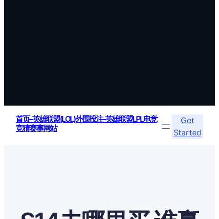
首页–英雄联盟(LOL)外围投注-英雄联盟LPL电竞
Get
竞猜赛事网站
Started