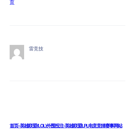
育
雷竞技
首页–英雄联盟(LOL)外围投注-英雄联盟LPL电竞竞猜赛事网站