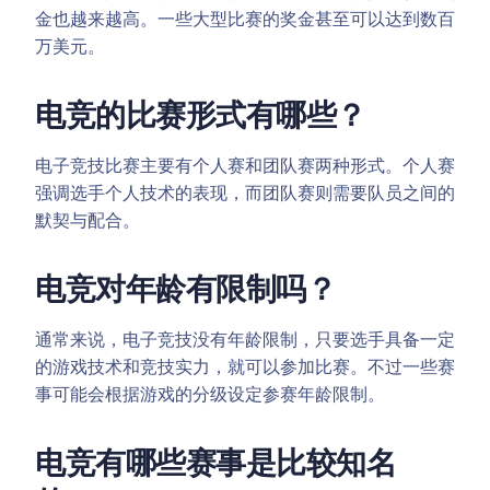
金也越来越高。一些大型比赛的奖金甚至可以达到数百
万美元。
电竞的比赛形式有哪些？
电子竞技比赛主要有个人赛和团队赛两种形式。个人赛
强调选手个人技术的表现，而团队赛则需要队员之间的
默契与配合。
电竞对年龄有限制吗？
通常来说，电子竞技没有年龄限制，只要选手具备一定
的游戏技术和竞技实力，就可以参加比赛。不过一些赛
事可能会根据游戏的分级设定参赛年龄限制。
电竞有哪些赛事是比较知名