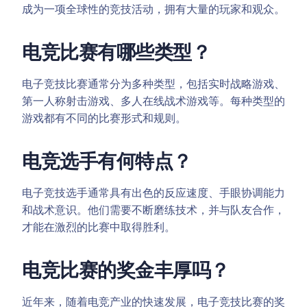
成为一项全球性的竞技活动，拥有大量的玩家和观众。
电竞比赛有哪些类型？
电子竞技比赛通常分为多种类型，包括实时战略游戏、
第一人称射击游戏、多人在线战术游戏等。每种类型的
游戏都有不同的比赛形式和规则。
电竞选手有何特点？
电子竞技选手通常具有出色的反应速度、手眼协调能力
和战术意识。他们需要不断磨练技术，并与队友合作，
才能在激烈的比赛中取得胜利。
电竞比赛的奖金丰厚吗？
近年来，随着电竞产业的快速发展，电子竞技比赛的奖