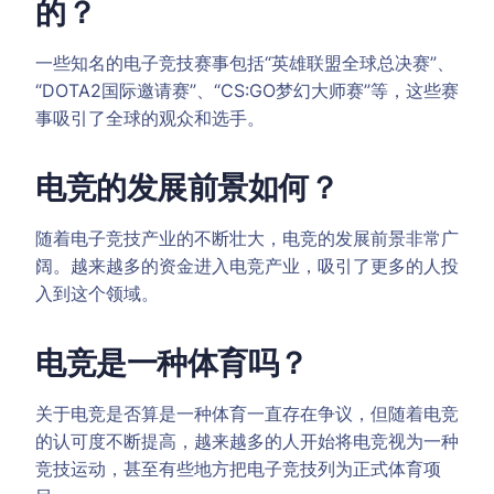
的？
一些知名的电子竞技赛事包括“英雄联盟全球总决赛”、
“DOTA2国际邀请赛”、“CS:GO梦幻大师赛”等，这些赛
事吸引了全球的观众和选手。
电竞的发展前景如何？
随着电子竞技产业的不断壮大，电竞的发展前景非常广
阔。越来越多的资金进入电竞产业，吸引了更多的人投
入到这个领域。
电竞是一种体育吗？
关于电竞是否算是一种体育一直存在争议，但随着电竞
的认可度不断提高，越来越多的人开始将电竞视为一种
竞技运动，甚至有些地方把电子竞技列为正式体育项