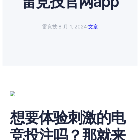
雷竞技官网app
雷竞技
·
8 月 1, 2024
·
文章
想要体验刺激的电
竞投注吗？那就来