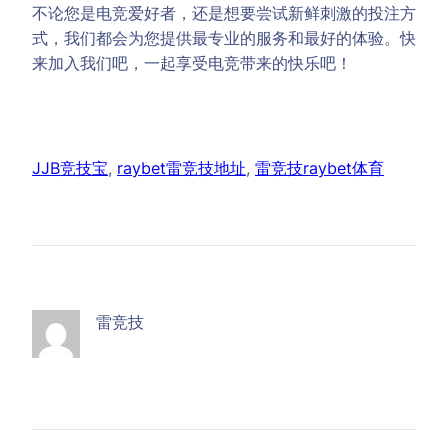
不论您是电竞爱好者，还是想要尝试新鲜刺激的投注方
式，我们都会为您提供最专业的服务和最好的体验。快
来加入我们吧，一起享受电竞带来的快乐吧！
JJB竞技宝
, 
raybet雷竞技地址
, 
雷竞技raybet体育
雷竞技