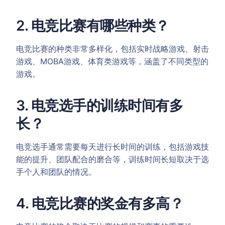
2. 电竞比赛有哪些种类？
电竞比赛的种类非常多样化，包括实时战略游戏、射击
游戏、MOBA游戏、体育类游戏等，涵盖了不同类型的
游戏。
3. 电竞选手的训练时间有多
长？
电竞选手通常需要每天进行长时间的训练，包括游戏技
能的提升、团队配合的磨合等，训练时间长短取决于选
手个人和团队的情况。
4. 电竞比赛的奖金有多高？