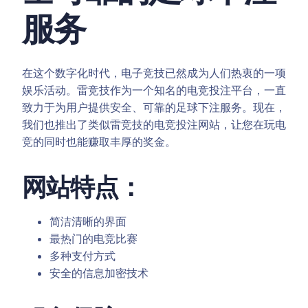
服务
在这个数字化时代，电子竞技已然成为人们热衷的一项
娱乐活动。雷竞技作为一个知名的电竞投注平台，一直
致力于为用户提供安全、可靠的足球下注服务。现在，
我们也推出了类似雷竞技的电竞投注网站，让您在玩电
竞的同时也能赚取丰厚的奖金。
网站特点：
简洁清晰的界面
最热门的电竞比赛
多种支付方式
安全的信息加密技术