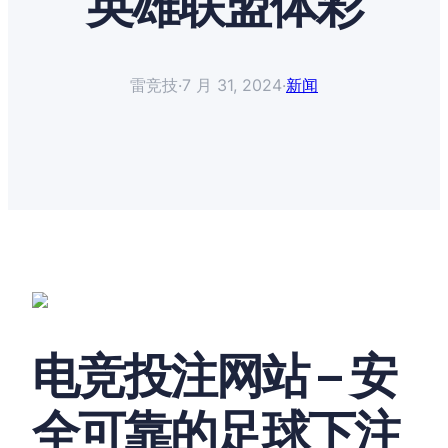
英雄联盟体彩
雷竞技
·
7 月 31, 2024
·
新闻
电竞投注网站 – 安
全可靠的足球下注