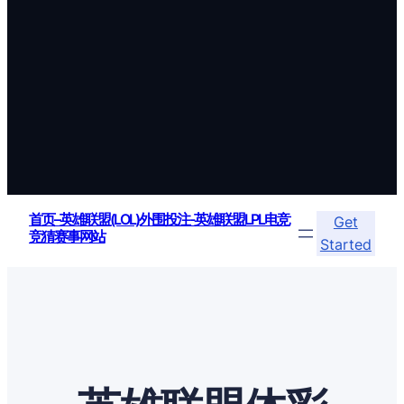
首页–英雄联盟(LOL)外围投注-英雄联盟LPL电竞
Get
竞猜赛事网站
Started