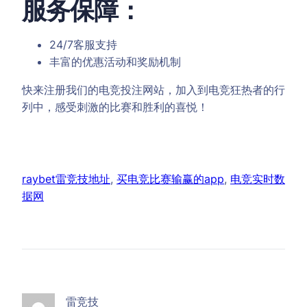
服务保障：
24/7客服支持
丰富的优惠活动和奖励机制
快来注册我们的电竞投注网站，加入到电竞狂热者的行
列中，感受刺激的比赛和胜利的喜悦！
raybet雷竞技地址
, 
买电竞比赛输赢的app
, 
电竞实时数
据网
雷竞技