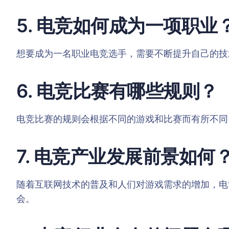
5. 电竞如何成为一项职业
想要成为一名职业电竞选手，需要不断提升自己的技
6. 电竞比赛有哪些规则？
电竞比赛的规则会根据不同的游戏和比赛而有所不同
7. 电竞产业发展前景如何
随着互联网技术的普及和人们对游戏需求的增加，电
会。