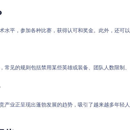
？
术水平，参加各种比赛，获得认可和奖金。此外，还可以
，常见的规则包括禁用某些英雄或装备、团队人数限制、
？
竞产业正呈现出蓬勃发展的趋势，吸引了越来越多年轻人