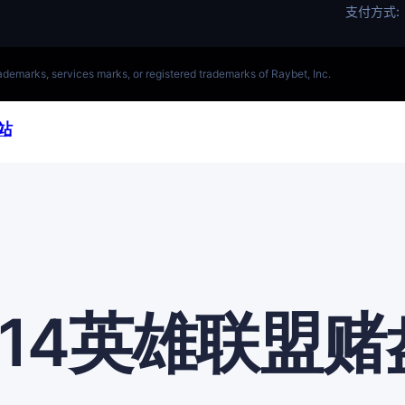
站
S14英雄联盟赌