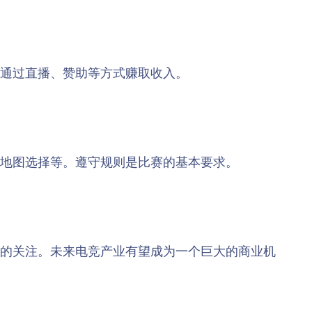
通过直播、赞助等方式赚取收入。
地图选择等。遵守规则是比赛的基本要求。
的关注。未来电竞产业有望成为一个巨大的商业机