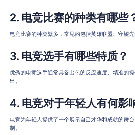
2. 电竞比赛的种类有哪些
电竞比赛的种类繁多，常见的包括英雄联盟、守望先
3. 电竞选手有哪些特质？
优秀的电竞选手通常具备出色的反应速度、精准的操
出。
4. 电竞对于年轻人有何影
电竞为年轻人提供了一个展示自己才华和成就的舞台
制。