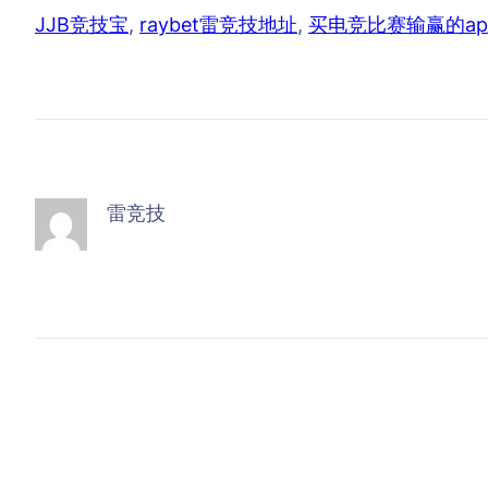
JJB竞技宝
, 
raybet雷竞技地址
, 
买电竞比赛输赢的ap
雷竞技