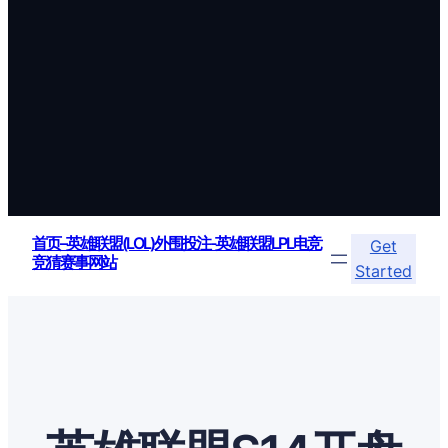
首页–英雄联盟(LOL)外围投注-英雄联盟LPL电竞
Get
竞猜赛事网站
Started