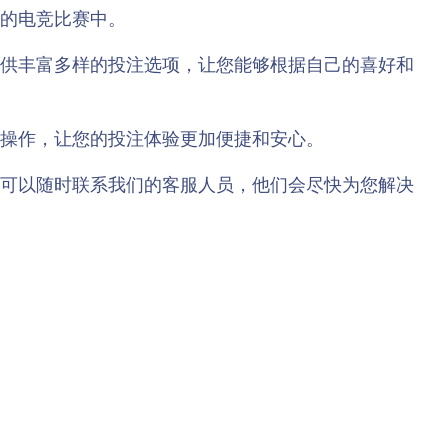
的电竞比赛中。
供丰富多样的投注选项，让您能够根据自己的喜好和
操作，让您的投注体验更加便捷和安心。
可以随时联系我们的客服人员，他们会尽快为您解决