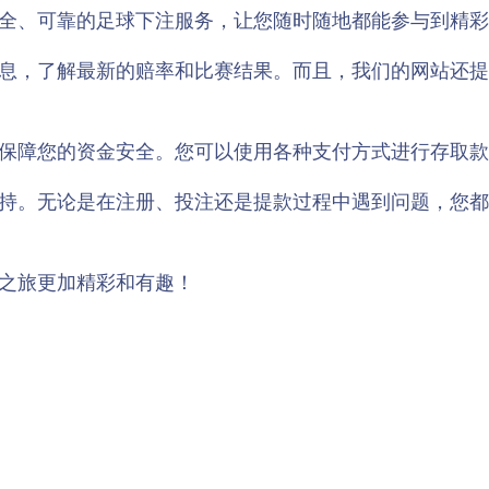
全、可靠的足球下注服务，让您随时随地都能参与到精彩
息，了解最新的赔率和比赛结果。而且，我们的网站还提
保障您的资金安全。您可以使用各种支付方式进行存取款
持。无论是在注册、投注还是提款过程中遇到问题，您都
之旅更加精彩和有趣！