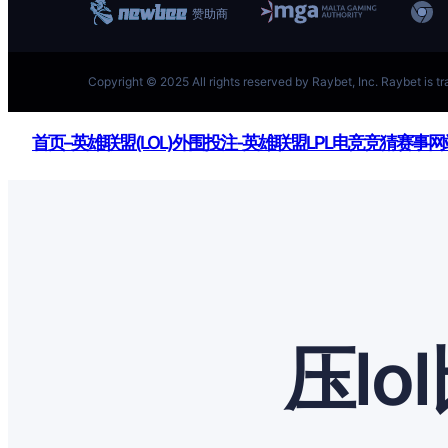
首页–英雄联盟(LOL)外围投注-英雄联盟LPL电竞竞猜赛事网
压l