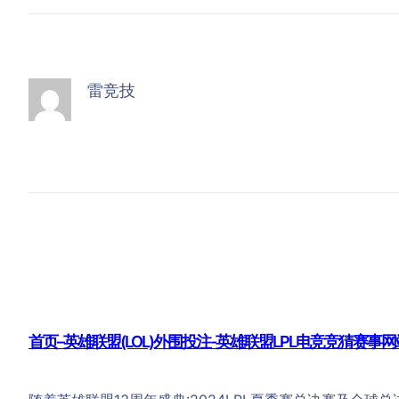
雷竞技
首页–英雄联盟(LOL)外围投注-英雄联盟LPL电竞竞猜赛事网