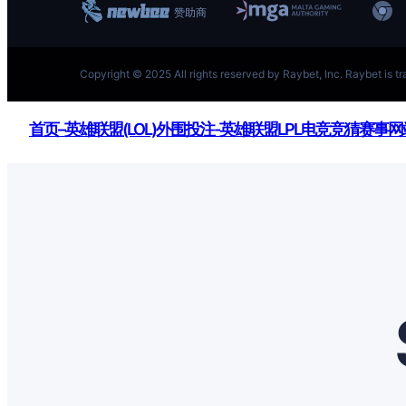
首页–英雄联盟(LOL)外围投注-英雄联盟LPL电竞竞猜赛事网