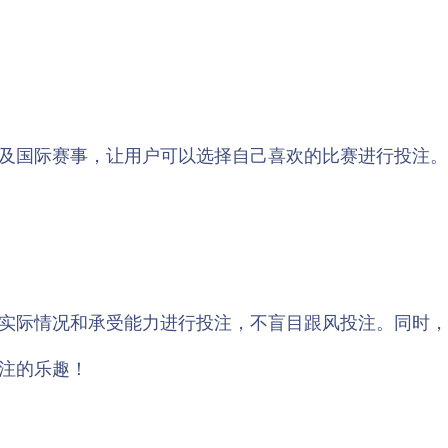
及国际赛事，让用户可以选择自己喜欢的比赛进行投注。
实际情况和承受能力进行投注，不盲目跟风投注。同时，
注的乐趣！