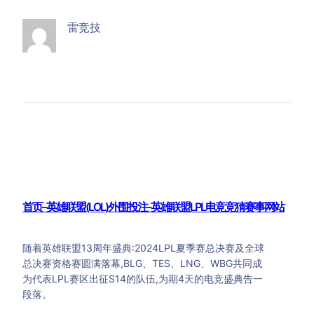
雷竞技
首页–英雄联盟(LOL)外围投注-英雄联盟LPL电竞竞猜赛事网站
随着英雄联盟13周年盛典:2024LPL夏季赛总决赛及全球
总决赛资格赛圆满落幕,BLG、TES、LNG、WBG共同成
为代表LPL赛区出征S14的队伍,为期4天的电竞盛典告一
段落。