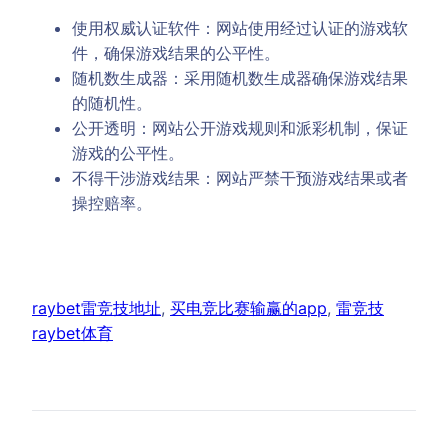
使用权威认证软件：网站使用经过认证的游戏软
件，确保游戏结果的公平性。
随机数生成器：采用随机数生成器确保游戏结果
的随机性。
公开透明：网站公开游戏规则和派彩机制，保证
游戏的公平性。
不得干涉游戏结果：网站严禁干预游戏结果或者
操控赔率。
raybet雷竞技地址
, 
买电竞比赛输赢的app
, 
雷竞技
raybet体育