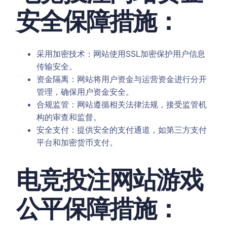
安全保障措施：
采用加密技术：网站使用SSL加密保护用户信息
传输安全。
资金隔离：网站将用户资金与运营资金进行分开
管理，确保用户资金安全。
合规监管：网站遵循相关法律法规，接受监管机
构的审查和监督。
安全支付：提供安全的支付通道，如第三方支付
平台和加密货币支付。
电竞投注网站游戏
公平保障措施：