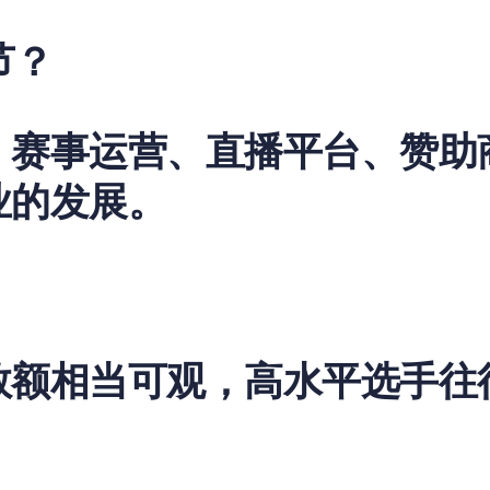
节？
、赛事运营、直播平台、赞助
业的发展。
数额相当可观，高水平选手往