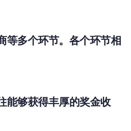
商等多个环节。各个环节相
往能够获得丰厚的奖金收