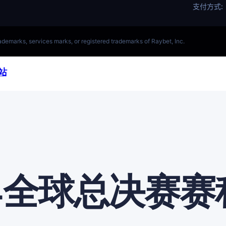
站
14全球总决赛赛