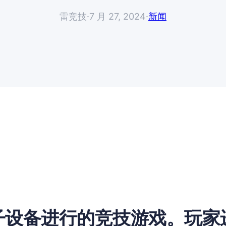
雷竞技
·
7 月 27, 2024
·
新闻
子设备进行的竞技游戏。玩家