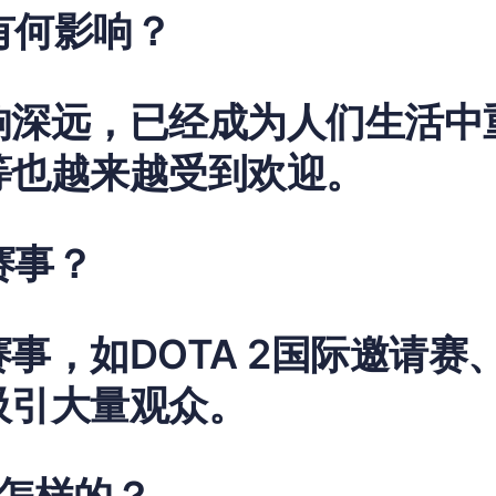
有何影响？
响深远，已经成为人们生活中
等也越来越受到欢迎。
赛事？
事，如DOTA 2国际邀请
吸引大量观众。