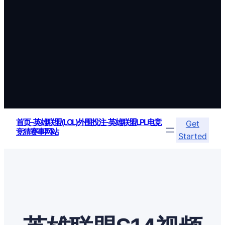
首页–英雄联盟(LOL)外围投注-英雄联盟LPL电竞
Get
竞猜赛事网站
Started