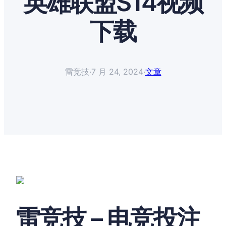
英雄联盟S14视频
下载
雷竞技
·
7 月 24, 2024
·
文章
雷竞技 – 电竞投注