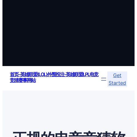
首页–英雄联盟(LOL)外围投注-英雄联盟LPL电竞
Get
竞猜赛事网站
Started