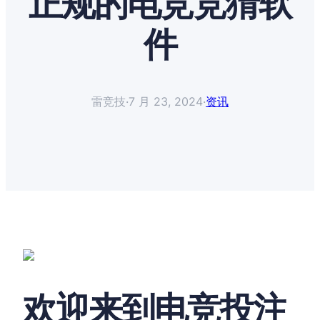
正规的电竞竞猜软
件
雷竞技
·
7 月 23, 2024
·
资讯
欢迎来到电竞投注