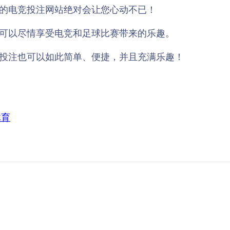
的电竞投注网站绝对会让您心动不已！
可以尽情享受电竞和足球比赛带来的乐趣。
投注也可以如此简单、便捷，并且充满乐趣！
体育