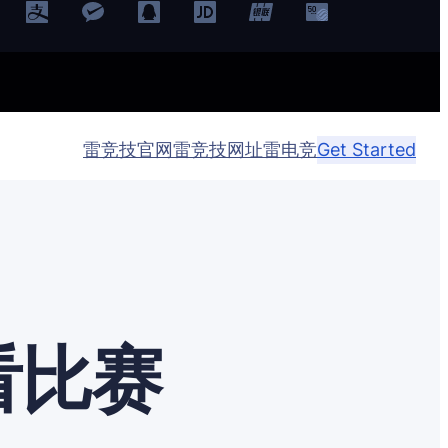
雷竞技官网
雷竞技网址
雷电竞
Get Started
看比赛