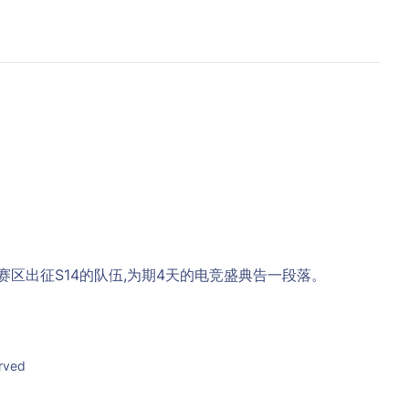
PL赛区出征S14的队伍,为期4天的电竞盛典告一段落。
erved