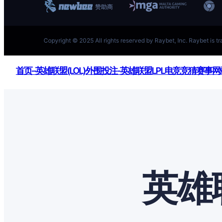
首页–英雄联盟(LOL)外围投注-英雄联盟LPL电竞竞猜赛事网
英雄