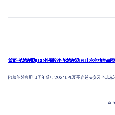
首页–英雄联盟(LOL)外围投注-英雄联盟LPL电竞竞猜赛事网
随着英雄联盟13周年盛典:2024LPL夏季赛总决赛及全球总
© 2