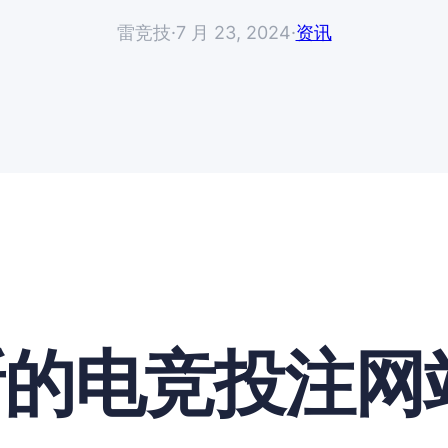
雷竞技
·
7 月 23, 2024
·
资讯
新的电竞投注网