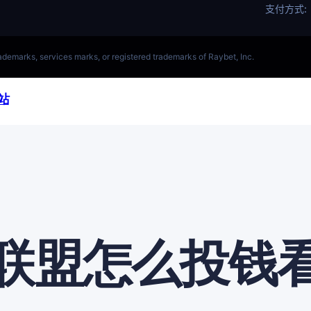
站
联盟怎么投钱