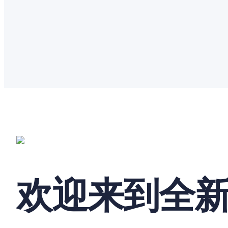
欢迎来到全