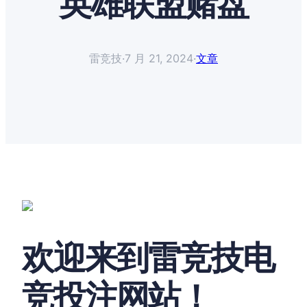
英雄联盟赌盘
雷竞技
·
7 月 21, 2024
·
文章
欢迎来到雷竞技电
竞投注网站！