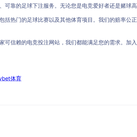
、可靠的足球下注服务。无论您是电竞爱好者还是赌球高
包括热门的足球比赛以及其他体育项目。我们的赔率公正
家可信赖的电竞投注网站，我们都能满足您的需求。加入
ybet体育