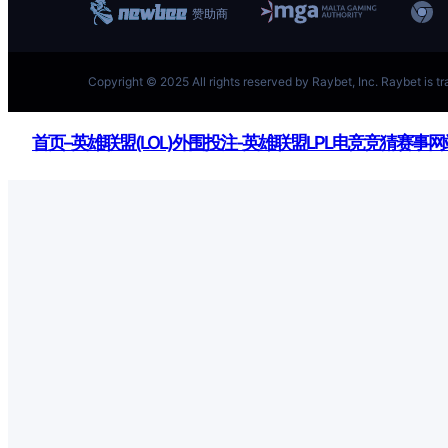
首页–英雄联盟(LOL)外围投注-英雄联盟LPL电竞竞猜赛事网