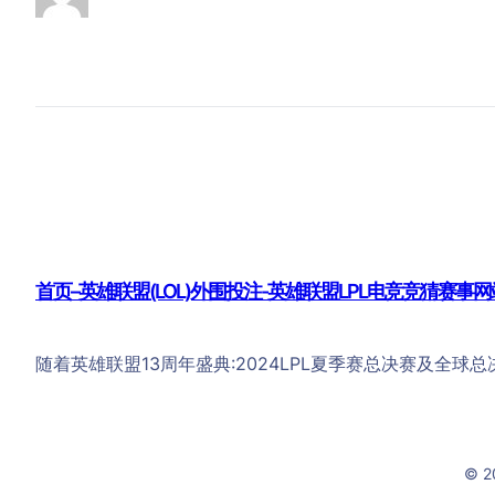
首页–英雄联盟(LOL)外围投注-英雄联盟LPL电竞竞猜赛事网
随着英雄联盟13周年盛典:2024LPL夏季赛总决赛及全球总
© 2