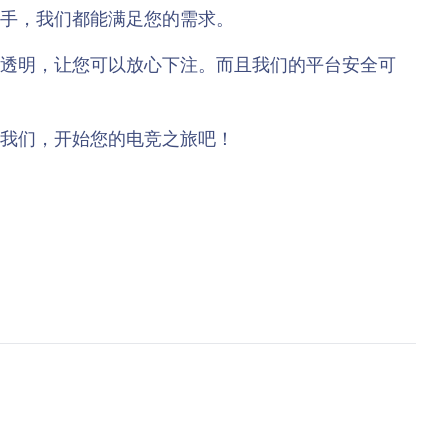
手，我们都能满足您的需求。
透明，让您可以放心下注。而且我们的平台安全可
我们，开始您的电竞之旅吧！